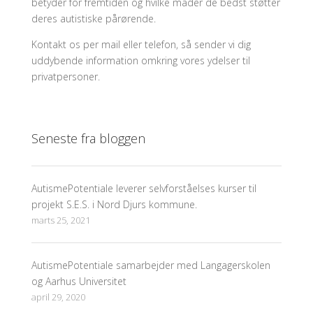
betyder for fremtiden og hvilke måder de bedst støtter
deres autistiske pårørende.
Kontakt os per mail eller telefon, så sender vi dig
uddybende information omkring vores ydelser til
privatpersoner.
Seneste fra bloggen
AutismePotentiale leverer selvforståelses kurser til
projekt S.E.S. i Nord Djurs kommune.
marts 25, 2021
AutismePotentiale samarbejder med Langagerskolen
og Aarhus Universitet
april 29, 2020