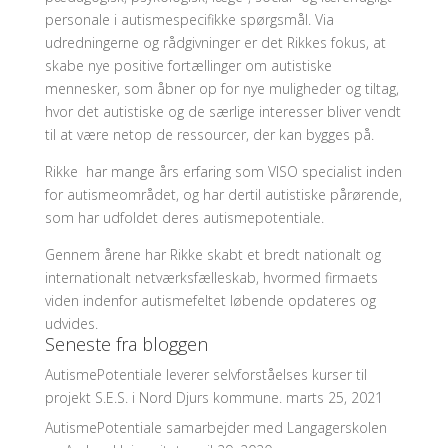
personale i autismespecifikke spørgsmål. Via
udredningerne og rådgivninger er det Rikkes fokus, at
skabe nye positive fortællinger om autistiske
mennesker, som åbner op for nye muligheder og tiltag,
hvor det autistiske og de særlige interesser bliver vendt
til at være netop de ressourcer, der kan bygges på.
Rikke har mange års erfaring som VISO specialist inden
for autismeområdet, og har dertil autistiske pårørende,
som har udfoldet deres autismepotentiale.
Gennem årene har Rikke skabt et bredt nationalt og
internationalt netværksfælleskab, hvormed firmaets
viden indenfor autismefeltet løbende opdateres og
udvides.
Seneste fra bloggen
AutismePotentiale leverer selvforståelses kurser til
projekt S.E.S. i Nord Djurs kommune.
marts 25, 2021
AutismePotentiale samarbejder med Langagerskolen