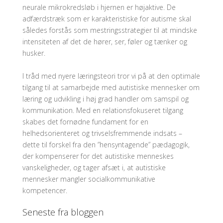
neurale mikrokredsløb i hjernen er højaktive. De
adfærdstræk som er karakteristiske for autisme skal
således forstås som mestringsstrategier til at mindske
intensiteten af det de hører, ser, føler og tænker og
husker.
I tråd med nyere læringsteori tror vi på at den optimale
tilgang til at samarbejde med autistiske mennesker om
læring og udvikling i høj grad handler om samspil og
kommunikation. Med en relationsfokuseret tilgang
skabes det fornødne fundament for en
helhedsorienteret og trivselsfremmende indsats –
dette til forskel fra den ”hensyntagende” pædagogik,
der kompenserer for det autistiske menneskes
vanskeligheder, og tager afsæt i, at autistiske
mennesker mangler socialkommunikative
kompetencer.
Seneste fra bloggen